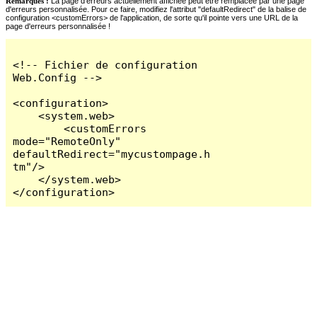
Remarques :
La page d'erreurs actuellement affichée peut être remplacée par une page
d'erreurs personnalisée. Pour ce faire, modifiez l'attribut "defaultRedirect" de la balise de
configuration <customErrors> de l'application, de sorte qu'il pointe vers une URL de la
page d'erreurs personnalisée !
<!-- Fichier de configuration 
Web.Config -->

<configuration>

    <system.web>

        <customErrors 
mode="RemoteOnly" 
defaultRedirect="mycustompage.h
tm"/>

    </system.web>

</configuration>