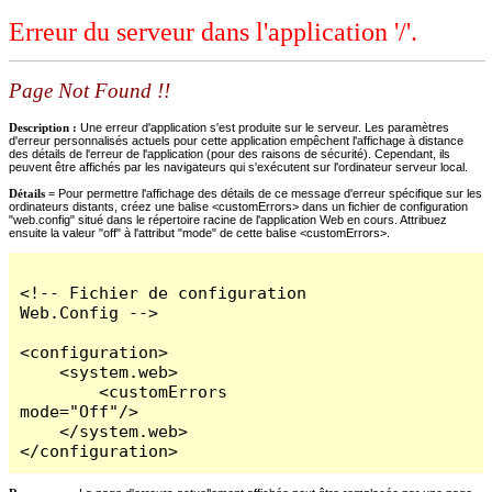
Erreur du serveur dans l'application '/'.
Page Not Found !!
Description :
Une erreur d'application s'est produite sur le serveur. Les paramètres
d'erreur personnalisés actuels pour cette application empêchent l'affichage à distance
des détails de l'erreur de l'application (pour des raisons de sécurité). Cependant, ils
peuvent être affichés par les navigateurs qui s'exécutent sur l'ordinateur serveur local.
Détails =
Pour permettre l'affichage des détails de ce message d'erreur spécifique sur les
ordinateurs distants, créez une balise <customErrors> dans un fichier de configuration
"web.config" situé dans le répertoire racine de l'application Web en cours. Attribuez
ensuite la valeur "off" à l'attribut "mode" de cette balise <customErrors>.
<!-- Fichier de configuration 
Web.Config -->

<configuration>

    <system.web>

        <customErrors 
mode="Off"/>

    </system.web>

</configuration>