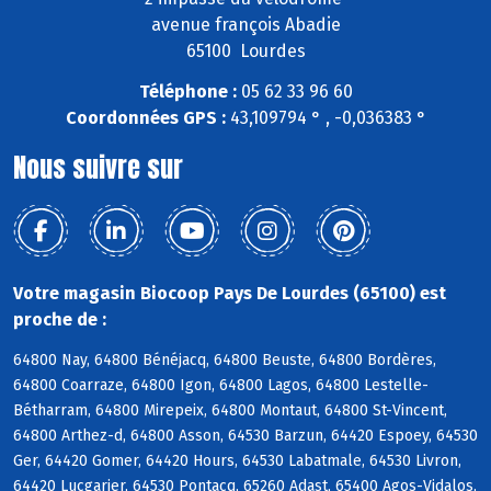
avenue françois Abadie
65100 Lourdes
Téléphone :
05 62 33 96 60
Coordonnées GPS :
43,109794 ° , -0,036383 °
Nous suivre sur
Votre magasin Biocoop Pays De Lourdes (65100) est
proche de :
64800 Nay, 64800 Bénéjacq, 64800 Beuste, 64800 Bordères,
64800 Coarraze, 64800 Igon, 64800 Lagos, 64800 Lestelle-
Bétharram, 64800 Mirepeix, 64800 Montaut, 64800 St-Vincent,
64800 Arthez-d, 64800 Asson, 64530 Barzun, 64420 Espoey, 64530
Ger, 64420 Gomer, 64420 Hours, 64530 Labatmale, 64530 Livron,
64420 Lucgarier, 64530 Pontacq, 65260 Adast, 65400 Agos-Vidalos,