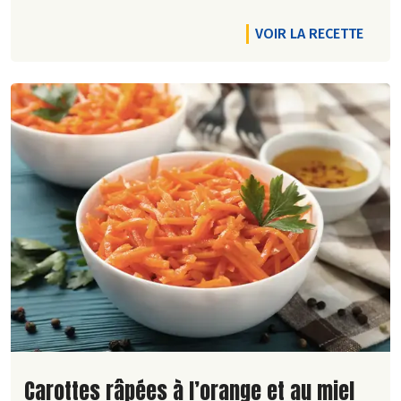
VOIR LA RECETTE
Lire la suite de la recette
Carottes râpées à l’orange et au miel