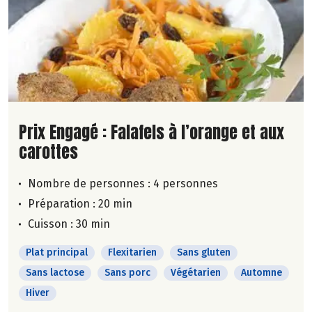
Lire la suite de la recette
Prix Engagé : Falafels à l’orange et aux
carottes
Nombre de personnes :
4 personnes
Préparation : 20 min
Cuisson : 30 min
Plat principal
Flexitarien
Sans gluten
Sans lactose
Sans porc
Végétarien
Automne
Hiver