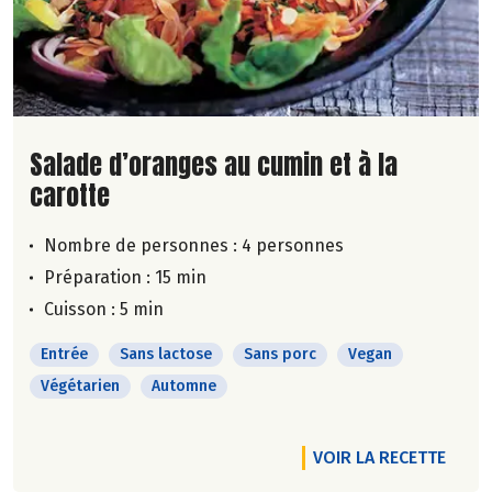
Lire la suite de la recette
Salade d’oranges au cumin et à la
carotte
Nombre de personnes :
4 personnes
Préparation : 15 min
Cuisson : 5 min
Entrée
Sans lactose
Sans porc
Vegan
Végétarien
Automne
VOIR LA RECETTE