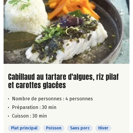
Lire la suite de la recette
Cabillaud au tartare d'algues, riz pilaf
et carottes glacées
Nombre de personnes :
4 personnes
Préparation : 30 min
Cuisson : 30 min
Plat principal
Poisson
Sans porc
Hiver