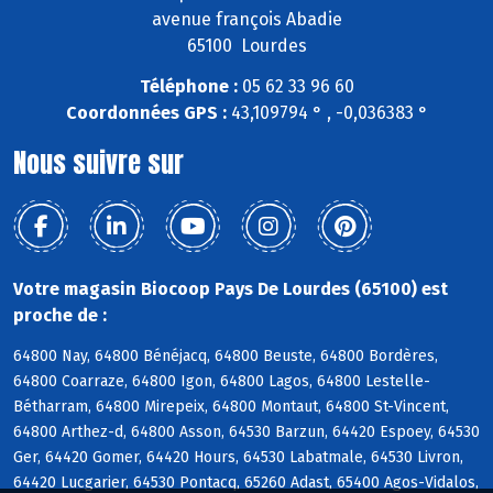
avenue françois Abadie
65100 Lourdes
Téléphone :
05 62 33 96 60
Coordonnées GPS :
43,109794 ° , -0,036383 °
Nous suivre sur
Votre magasin Biocoop Pays De Lourdes (65100) est
proche de :
64800 Nay, 64800 Bénéjacq, 64800 Beuste, 64800 Bordères,
64800 Coarraze, 64800 Igon, 64800 Lagos, 64800 Lestelle-
Bétharram, 64800 Mirepeix, 64800 Montaut, 64800 St-Vincent,
64800 Arthez-d, 64800 Asson, 64530 Barzun, 64420 Espoey, 64530
Ger, 64420 Gomer, 64420 Hours, 64530 Labatmale, 64530 Livron,
64420 Lucgarier, 64530 Pontacq, 65260 Adast, 65400 Agos-Vidalos,