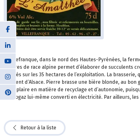
A Villefranque, dans le nord des Hautes-Pyrénées, la ferme 
chèvres de race alpine permet d’élaborer de succulents cro
cultivés sur les 35 hectares de l’exploitation. La brasserie, 
provient d’Alsace. Pierre brasse une bière blonde, au bon go
exemplaire en matière de recyclage et d’autonomie, puisq
du biogaz lui-même converti en électricité. Par ailleurs, l
Retour à la liste