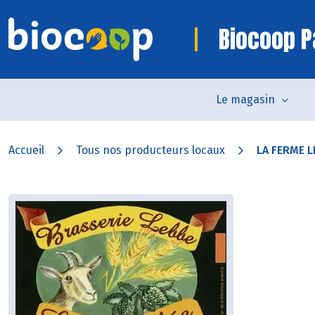
Biocoop P
Le magasin
Accueil
Tous nos producteurs locaux
LA FERME L