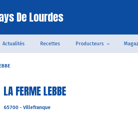
ays De Lourdes
Actualités
Recettes
Producteurs
Magaz
EBBE
LA FERME LEBBE
65700
-
Villefranque