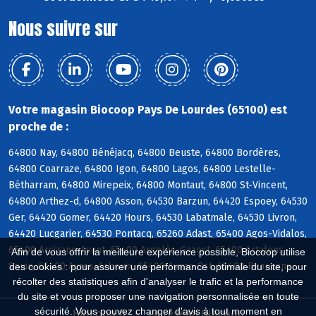
Nous suivre sur
Votre magasin Biocoop Pays De Lourdes (65100) est
proche de :
64800 Nay, 64800 Bénéjacq, 64800 Beuste, 64800 Bordères,
64800 Coarraze, 64800 Igon, 64800 Lagos, 64800 Lestelle-
Bétharram, 64800 Mirepeix, 64800 Montaut, 64800 St-Vincent,
64800 Arthez-d, 64800 Asson, 64530 Barzun, 64420 Espoey, 64530
Ger, 64420 Gomer, 64420 Hours, 64530 Labatmale, 64530 Livron,
64420 Lucgarier, 64530 Pontacq, 65260 Adast, 65400 Agos-Vidalos,
65400 Arcizans-Avant, 65400 Argelès-Gazost, 65400 Artalens-
Afin de vous offrir la meilleure expérience possible, Biocoop utilise
Souin, 65400 Ayros-Arbouix, 65400 Ayzac-Ost, 65400 Beaucens
des cookies : pour assurer une performance optimale du site, pour
récolter des statistiques afin d'analyser le trafic et la performance
du site et vous proposer une navigation personnalisée en toute
sécurité. Vous pouvez changer d'avis à tout moment en
Biocoop.fr
Le réseau Biocoop