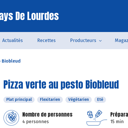
ays De Lourdes
Actualités
Recettes
Producteurs
Magaz
o Biobleud
Pizza verte au pesto Biobleud
Plat principal
Flexitarien
Végétarien
Eté
Nombre de personnes
Prépara
4 personnes
15 min