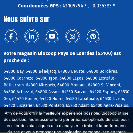
Coordonnées GPS :
43,109794 ° , -0,036383 °
Nous suivre sur
Votre magasin Biocoop Pays De Lourdes (65100) est
proche de :
64800 Nay, 64800 Bénéjacq, 64800 Beuste, 64800 Bordères,
64800 Coarraze, 64800 Igon, 64800 Lagos, 64800 Lestelle-
Bétharram, 64800 Mirepeix, 64800 Montaut, 64800 St-Vincent,
64800 Arthez-d, 64800 Asson, 64530 Barzun, 64420 Espoey, 64530
Ger, 64420 Gomer, 64420 Hours, 64530 Labatmale, 64530 Livron,
64420 Lucgarier, 64530 Pontacq, 65260 Adast, 65400 Agos-Vidalos,
65400 Arcizans-Avant, 65400 Argelès-Gazost, 65400 Artalens-
Afin de vous offrir la meilleure expérience possible, Biocoop utilise
Souin, 65400 Ayros-Arbouix, 65400 Ayzac-Ost, 65400 Beaucens
des cookies : pour assurer une performance optimale du site, pour
récolter des statistiques afin d'analyser le trafic et la performance
du site et vous proposer une navigation personnalisée en toute