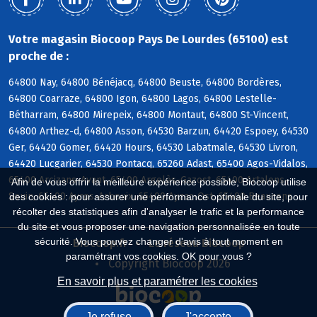
Votre magasin Biocoop Pays De Lourdes (65100) est
proche de :
64800 Nay, 64800 Bénéjacq, 64800 Beuste, 64800 Bordères,
64800 Coarraze, 64800 Igon, 64800 Lagos, 64800 Lestelle-
Bétharram, 64800 Mirepeix, 64800 Montaut, 64800 St-Vincent,
64800 Arthez-d, 64800 Asson, 64530 Barzun, 64420 Espoey, 64530
Ger, 64420 Gomer, 64420 Hours, 64530 Labatmale, 64530 Livron,
64420 Lucgarier, 64530 Pontacq, 65260 Adast, 65400 Agos-Vidalos,
65400 Arcizans-Avant, 65400 Argelès-Gazost, 65400 Artalens-
Afin de vous offrir la meilleure expérience possible, Biocoop utilise
Souin, 65400 Ayros-Arbouix, 65400 Ayzac-Ost, 65400 Beaucens
des cookies : pour assurer une performance optimale du site, pour
récolter des statistiques afin d'analyser le trafic et la performance
du site et vous proposer une navigation personnalisée en toute
sécurité. Vous pouvez changer d'avis à tout moment en
Biocoop.fr
Le réseau Biocoop
paramétrant vos cookies. OK pour vous ?
Copyright Biocoop 2026
En savoir plus et paramétrer les cookies
Je refuse
J'accepte