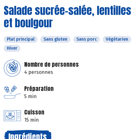
Salade sucrée-salée, lentilles
et boulgour
Plat principal
Sans gluten
Sans porc
Végétarien
Hiver
Nombre de personnes
4 personnes
Préparation
5 min
Cuisson
15 min
Ingrédients