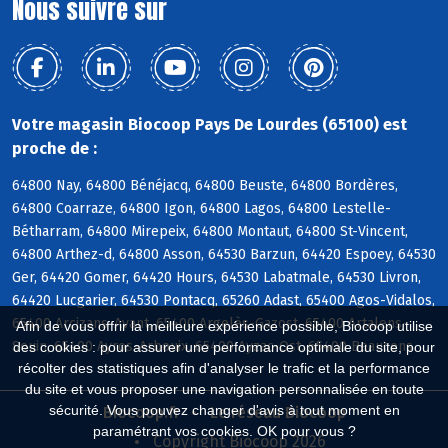
Nous suivre sur
Votre magasin Biocoop Pays De Lourdes (65100) est
proche de :
64800 Nay, 64800 Bénéjacq, 64800 Beuste, 64800 Bordères,
64800 Coarraze, 64800 Igon, 64800 Lagos, 64800 Lestelle-
Bétharram, 64800 Mirepeix, 64800 Montaut, 64800 St-Vincent,
64800 Arthez-d, 64800 Asson, 64530 Barzun, 64420 Espoey, 64530
Ger, 64420 Gomer, 64420 Hours, 64530 Labatmale, 64530 Livron,
64420 Lucgarier, 64530 Pontacq, 65260 Adast, 65400 Agos-Vidalos,
65400 Arcizans-Avant, 65400 Argelès-Gazost, 65400 Artalens-
Afin de vous offrir la meilleure expérience possible, Biocoop utilise
Souin, 65400 Ayros-Arbouix, 65400 Ayzac-Ost, 65400 Beaucens
des cookies : pour assurer une performance optimale du site, pour
récolter des statistiques afin d'analyser le trafic et la performance
du site et vous proposer une navigation personnalisée en toute
sécurité. Vous pouvez changer d'avis à tout moment en
Biocoop.fr
Le réseau Biocoop
paramétrant vos cookies. OK pour vous ?
Copyright Biocoop 2026