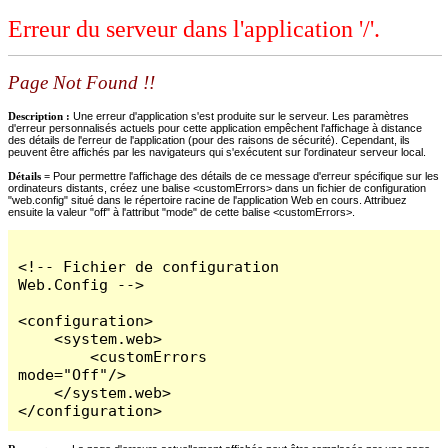
Erreur du serveur dans l'application '/'.
Page Not Found !!
Description :
Une erreur d'application s'est produite sur le serveur. Les paramètres
d'erreur personnalisés actuels pour cette application empêchent l'affichage à distance
des détails de l'erreur de l'application (pour des raisons de sécurité). Cependant, ils
peuvent être affichés par les navigateurs qui s'exécutent sur l'ordinateur serveur local.
Détails =
Pour permettre l'affichage des détails de ce message d'erreur spécifique sur les
ordinateurs distants, créez une balise <customErrors> dans un fichier de configuration
"web.config" situé dans le répertoire racine de l'application Web en cours. Attribuez
ensuite la valeur "off" à l'attribut "mode" de cette balise <customErrors>.
<!-- Fichier de configuration 
Web.Config -->

<configuration>

    <system.web>

        <customErrors 
mode="Off"/>

    </system.web>

</configuration>