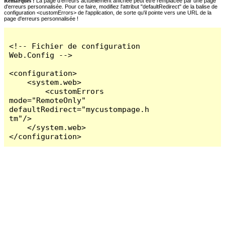
Remarques :
La page d'erreurs actuellement affichée peut être remplacée par une page
d'erreurs personnalisée. Pour ce faire, modifiez l'attribut "defaultRedirect" de la balise de
configuration <customErrors> de l'application, de sorte qu'il pointe vers une URL de la
page d'erreurs personnalisée !
<!-- Fichier de configuration 
Web.Config -->

<configuration>

    <system.web>

        <customErrors 
mode="RemoteOnly" 
defaultRedirect="mycustompage.h
tm"/>

    </system.web>

</configuration>