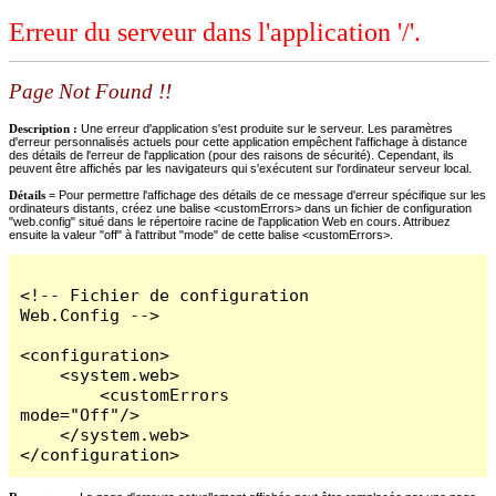
Erreur du serveur dans l'application '/'.
Page Not Found !!
Description :
Une erreur d'application s'est produite sur le serveur. Les paramètres
d'erreur personnalisés actuels pour cette application empêchent l'affichage à distance
des détails de l'erreur de l'application (pour des raisons de sécurité). Cependant, ils
peuvent être affichés par les navigateurs qui s'exécutent sur l'ordinateur serveur local.
Détails =
Pour permettre l'affichage des détails de ce message d'erreur spécifique sur les
ordinateurs distants, créez une balise <customErrors> dans un fichier de configuration
"web.config" situé dans le répertoire racine de l'application Web en cours. Attribuez
ensuite la valeur "off" à l'attribut "mode" de cette balise <customErrors>.
<!-- Fichier de configuration 
Web.Config -->

<configuration>

    <system.web>

        <customErrors 
mode="Off"/>

    </system.web>

</configuration>