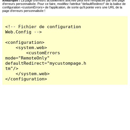
Remarques :
La page d'erreurs actuellement affichée peut être remplacée par une page
d'erreurs personnalisée. Pour ce faire, modifiez l'attribut "defaultRedirect" de la balise de
configuration <customErrors> de l'application, de sorte qu'il pointe vers une URL de la
page d'erreurs personnalisée !
<!-- Fichier de configuration 
Web.Config -->

<configuration>

    <system.web>

        <customErrors 
mode="RemoteOnly" 
defaultRedirect="mycustompage.h
tm"/>

    </system.web>

</configuration>