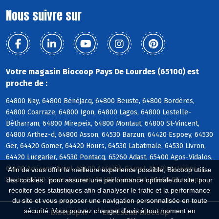
Nous suivre sur
Votre magasin Biocoop Pays De Lourdes (65100) est
proche de :
64800 Nay, 64800 Bénéjacq, 64800 Beuste, 64800 Bordères,
64800 Coarraze, 64800 Igon, 64800 Lagos, 64800 Lestelle-
Bétharram, 64800 Mirepeix, 64800 Montaut, 64800 St-Vincent,
64800 Arthez-d, 64800 Asson, 64530 Barzun, 64420 Espoey, 64530
Ger, 64420 Gomer, 64420 Hours, 64530 Labatmale, 64530 Livron,
64420 Lucgarier, 64530 Pontacq, 65260 Adast, 65400 Agos-Vidalos,
65400 Arcizans-Avant, 65400 Argelès-Gazost, 65400 Artalens-
Afin de vous offrir la meilleure expérience possible, Biocoop utilise
Souin, 65400 Ayros-Arbouix, 65400 Ayzac-Ost, 65400 Beaucens
des cookies : pour assurer une performance optimale du site, pour
récolter des statistiques afin d'analyser le trafic et la performance
du site et vous proposer une navigation personnalisée en toute
sécurité. Vous pouvez changer d'avis à tout moment en
Biocoop.fr
Le réseau Biocoop