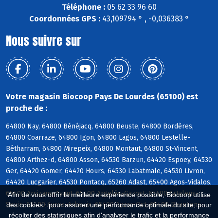
Téléphone :
05 62 33 96 60
Coordonnées GPS :
43,109794 ° , -0,036383 °
Nous suivre sur
Votre magasin Biocoop Pays De Lourdes (65100) est
proche de :
64800 Nay, 64800 Bénéjacq, 64800 Beuste, 64800 Bordères,
64800 Coarraze, 64800 Igon, 64800 Lagos, 64800 Lestelle-
Bétharram, 64800 Mirepeix, 64800 Montaut, 64800 St-Vincent,
64800 Arthez-d, 64800 Asson, 64530 Barzun, 64420 Espoey, 64530
Ger, 64420 Gomer, 64420 Hours, 64530 Labatmale, 64530 Livron,
64420 Lucgarier, 64530 Pontacq, 65260 Adast, 65400 Agos-Vidalos,
65400 Arcizans-Avant, 65400 Argelès-Gazost, 65400 Artalens-
Afin de vous offrir la meilleure expérience possible, Biocoop utilise
Souin, 65400 Ayros-Arbouix, 65400 Ayzac-Ost, 65400 Beaucens
des cookies : pour assurer une performance optimale du site, pour
récolter des statistiques afin d'analyser le trafic et la performance