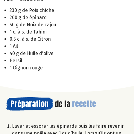
230 g de Pois chiche
200 g de épinard
50 g de Noix de cajou
1 c. à s. de Tahini
0.5 c. à s. de Citron
1 Ail
40 g de Huile d'olive
Persil
1 Oignon rouge
Préparation
de la
recette
Laver et essorer les épinards puis les faire revenir
dans une poêle avec 1 cs d’huile. Lorsqu’ils ont un