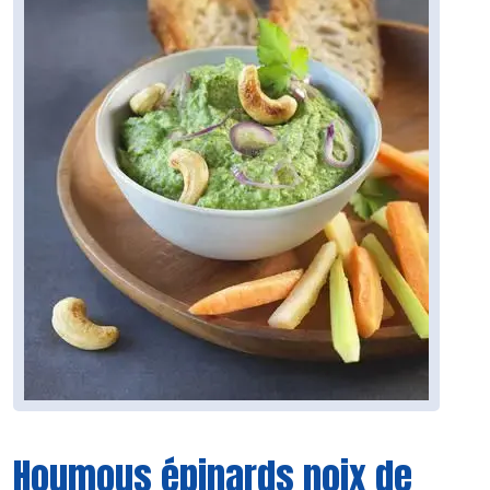
Houmous épinards noix de