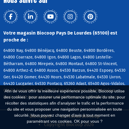
Nous suivre sur
Votre magasin Biocoop Pays De Lourdes (65100) est
proche de :
64800 Nay, 64800 Bénéjacq, 64800 Beuste, 64800 Bordères,
64800 Coarraze, 64800 Igon, 64800 Lagos, 64800 Lestelle-
Bétharram, 64800 Mirepeix, 64800 Montaut, 64800 St-Vincent,
64800 Arthez-d, 64800 Asson, 64530 Barzun, 64420 Espoey, 64530
Ger, 64420 Gomer, 64420 Hours, 64530 Labatmale, 64530 Livron,
64420 Lucgarier, 64530 Pontacq, 65260 Adast, 65400 Agos-Vidalos,
65400 Arcizans-Avant, 65400 Argelès-Gazost, 65400 Artalens-
Afin de vous offrir la meilleure expérience possible, Biocoop utilise
Souin, 65400 Ayros-Arbouix, 65400 Ayzac-Ost, 65400 Beaucens
des cookies : pour assurer une performance optimale du site, pour
récolter des statistiques afin d'analyser le trafic et la performance
du site et vous proposer une navigation personnalisée en toute
sécurité. Vous pouvez changer d'avis à tout moment en
Biocoop.fr
Le réseau Biocoop
paramétrant vos cookies. OK pour vous ?
Copyright Biocoop 2026