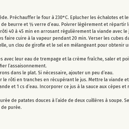
iède. Préchauffer le four à 230°C. Eplucher les échalotes et 
g de beurre et ½ verre d’eau. Poivrer légèrement et répartir 
 rôti 40 à 45 min en arrosant régulièrement la viande avec le 
s faire cuire à la vapeur pendant 20 min. Verser les cubes d
elle, un clou de girofle et le sel en mélangeant pour obtenir 
s avec leur eau de trempage et la crème fraîche, saler et poi
rifier l’assaisonnement.
rrons dans le plat. Si nécessaire, ajouter un peu d’eau.
 le rôti en tranches en récupérant le jus. Mettre la viande e
iande et 1 cs d’eau. Incorporer ce jus à la sauce aux cèpes et
urée de patates douces à l’aide de deux cuillères à soupe. Ser
 de purée.