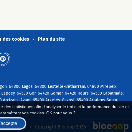
n des cookies
Plan du site
gon, 64800 Lagos, 64800 Lestelle-Bétharram, 64800 Mirepeix,
0 Espoey, 64530 Ger, 64420 Gomer, 64420 Hours, 64530 Labatmale,
0 Arcizans-Avant, 65400 Argelès-Gazost, 65400 Artalens-Souin,
 des statistiques afin d'analyser le trafic et la performance du site et
paramétrant vos cookies. OK pour vous ?
'accepte
seau Biocoop
Copyright Biocoop 2026