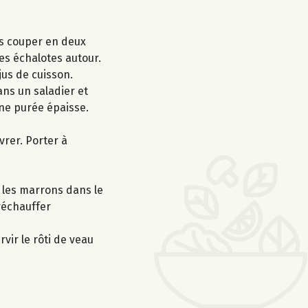
les couper en deux
les échalotes autour.
jus de cuisson.
ans un saladier et
une purée épaisse.
vrer. Porter à
t les marrons dans le
 réchauffer
vir le rôti de veau