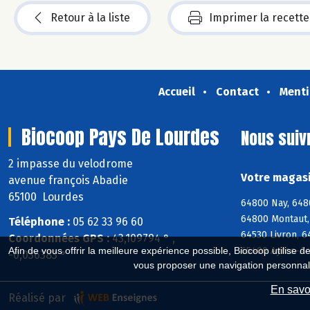
Retour à la liste
Imprimer la recette
Accueil
Contact
Menti
Biocoop Pays De Lourdes
Nous suiv
2 impasse du velodrome
Votre magasi
avenue françois Abadie
65100 Lourdes
64800 Nay, 648
64800 Montaut,
Téléphone :
05 62 33 96 60
64530 Livron, 6
Coordonnées GPS :
43,109794 ° ,
65400 Ayros-Ar
Afin de vous offrir la meilleure expérience possible, Biocoop utilise d
-0,036383 °
vous proposer une navigation personnal
En savoi
Réalisé par