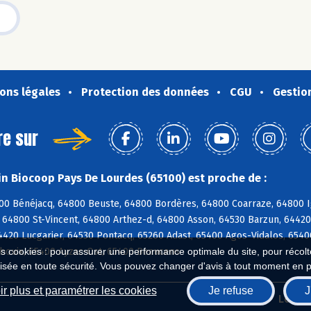
ons légales
Protection des données
CGU
Gestio
re sur
n Biocoop Pays De Lourdes (65100) est proche de :
00 Bénéjacq, 64800 Beuste, 64800 Bordères, 64800 Coarraze, 64800 I
 64800 St-Vincent, 64800 Arthez-d, 64800 Asson, 64530 Barzun, 6442
4420 Lucgarier, 64530 Pontacq, 65260 Adast, 65400 Agos-Vidalos, 6540
bouix, 65400 Ayzac-Ost, 65400 Beaucens
es cookies : pour assurer une performance optimale du site, pour récolter
isée en toute sécurité. Vous pouvez changer d'avis à tout moment en 
r plus et paramétrer les cookies
Je refuse
J
Biocoop.fr
Le ré