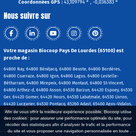
Coordonnées GPS :
43,109794 ° , -0,036383 °
Nous suivre sur
Votre magasin Biocoop Pays De Lourdes (65100) est
proche de :
64800 Nay, 64800 Bénéjacq, 64800 Beuste, 64800 Bordères,
64800 Coarraze, 64800 Igon, 64800 Lagos, 64800 Lestelle-
Bétharram, 64800 Mirepeix, 64800 Montaut, 64800 St-Vincent,
64800 Arthez-d, 64800 Asson, 64530 Barzun, 64420 Espoey, 64530
Ger, 64420 Gomer, 64420 Hours, 64530 Labatmale, 64530 Livron,
64420 Lucgarier, 64530 Pontacq, 65260 Adast, 65400 Agos-Vidalos,
65400 Arcizans-Avant, 65400 Argelès-Gazost, 65400 Artalens-
Afin de vous offrir la meilleure expérience possible, Biocoop utilise
Souin, 65400 Ayros-Arbouix, 65400 Ayzac-Ost, 65400 Beaucens
des cookies : pour assurer une performance optimale du site, pour
récolter des statistiques afin d'analyser le trafic et la performance
du site et vous proposer une navigation personnalisée en toute