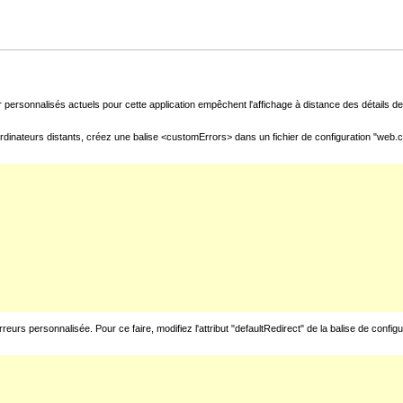
 personnalisés actuels pour cette application empêchent l'affichage à distance des détails de 
rdinateurs distants, créez une balise <customErrors> dans un fichier de configuration "web.con
urs personnalisée. Pour ce faire, modifiez l'attribut "defaultRedirect" de la balise de config