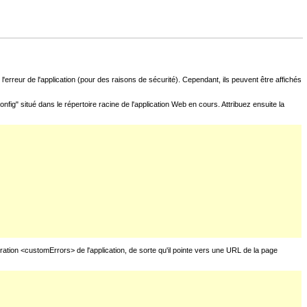
l'erreur de l'application (pour des raisons de sécurité). Cependant, ils peuvent être affichés
fig" situé dans le répertoire racine de l'application Web en cours. Attribuez ensuite la
uration <customErrors> de l'application, de sorte qu'il pointe vers une URL de la page