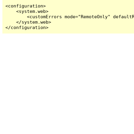
<configuration>

    <system.web>

        <customErrors mode="RemoteOnly" defaultR
    </system.web>

</configuration>