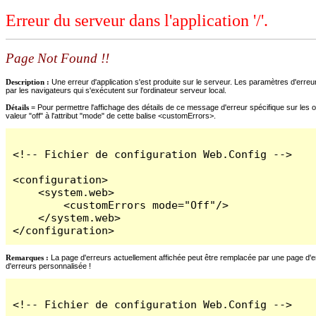
Erreur du serveur dans l'application '/'.
Page Not Found !!
Description :
Une erreur d'application s'est produite sur le serveur. Les paramètres d'erreur
par les navigateurs qui s'exécutent sur l'ordinateur serveur local.
Détails =
Pour permettre l'affichage des détails de ce message d'erreur spécifique sur les o
valeur "off" à l'attribut "mode" de cette balise <customErrors>.
<!-- Fichier de configuration Web.Config -->

<configuration>

    <system.web>

        <customErrors mode="Off"/>

    </system.web>

</configuration>
Remarques :
La page d'erreurs actuellement affichée peut être remplacée par une page d'erre
d'erreurs personnalisée !
<!-- Fichier de configuration Web.Config -->
