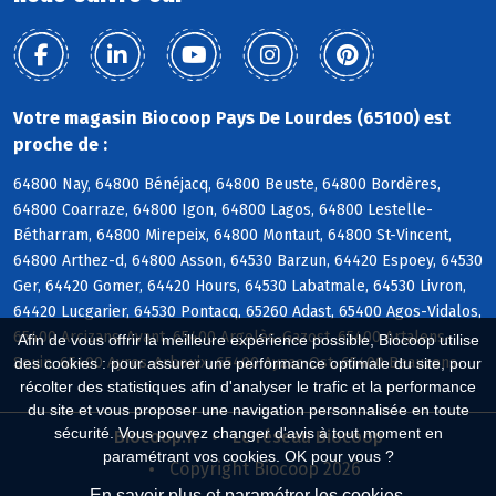
Votre magasin Biocoop Pays De Lourdes (65100) est
proche de :
64800 Nay, 64800 Bénéjacq, 64800 Beuste, 64800 Bordères,
64800 Coarraze, 64800 Igon, 64800 Lagos, 64800 Lestelle-
Bétharram, 64800 Mirepeix, 64800 Montaut, 64800 St-Vincent,
64800 Arthez-d, 64800 Asson, 64530 Barzun, 64420 Espoey, 64530
Ger, 64420 Gomer, 64420 Hours, 64530 Labatmale, 64530 Livron,
64420 Lucgarier, 64530 Pontacq, 65260 Adast, 65400 Agos-Vidalos,
65400 Arcizans-Avant, 65400 Argelès-Gazost, 65400 Artalens-
Afin de vous offrir la meilleure expérience possible, Biocoop utilise
Souin, 65400 Ayros-Arbouix, 65400 Ayzac-Ost, 65400 Beaucens
des cookies : pour assurer une performance optimale du site, pour
récolter des statistiques afin d'analyser le trafic et la performance
du site et vous proposer une navigation personnalisée en toute
sécurité. Vous pouvez changer d'avis à tout moment en
Biocoop.fr
Le réseau Biocoop
paramétrant vos cookies. OK pour vous ?
Copyright Biocoop 2026
En savoir plus et paramétrer les cookies