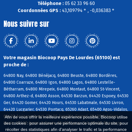
Téléphone :
05 62 33 96 60
Coordonnées GPS :
43,109794 ° , -0,036383 °
Nous suivre sur
Votre magasin Biocoop Pays De Lourdes (65100) est
proche de :
64800 Nay, 64800 Bénéjacq, 64800 Beuste, 64800 Bordères,
64800 Coarraze, 64800 Igon, 64800 Lagos, 64800 Lestelle-
Bétharram, 64800 Mirepeix, 64800 Montaut, 64800 St-Vincent,
64800 Arthez-d, 64800 Asson, 64530 Barzun, 64420 Espoey, 64530
Ger, 64420 Gomer, 64420 Hours, 64530 Labatmale, 64530 Livron,
64420 Lucgarier, 64530 Pontacq, 65260 Adast, 65400 Agos-Vidalos,
65400 Arcizans-Avant, 65400 Argelès-Gazost, 65400 Artalens-
Afin de vous offrir la meilleure expérience possible, Biocoop utilise
Souin, 65400 Ayros-Arbouix, 65400 Ayzac-Ost, 65400 Beaucens
des cookies : pour assurer une performance optimale du site, pour
récolter des statistiques afin d'analyser le trafic et la performance