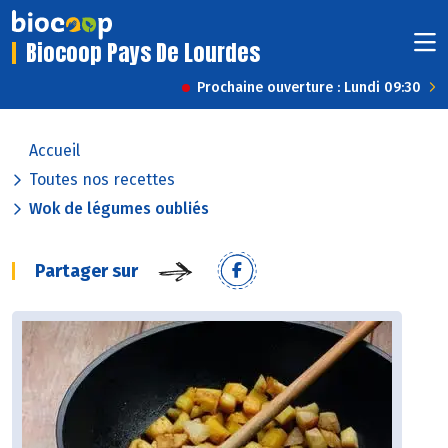
Biocoop Pays De Lourdes
Prochaine ouverture : Lundi 09:30
Accueil
Toutes nos recettes
Wok de légumes oubliés
Partager sur