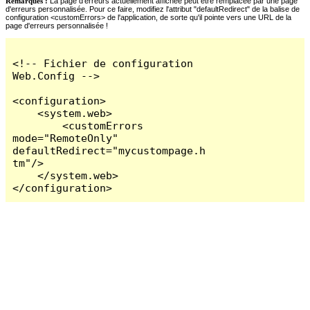
Remarques :
La page d'erreurs actuellement affichée peut être remplacée par une page
d'erreurs personnalisée. Pour ce faire, modifiez l'attribut "defaultRedirect" de la balise de
configuration <customErrors> de l'application, de sorte qu'il pointe vers une URL de la
page d'erreurs personnalisée !
<!-- Fichier de configuration 
Web.Config -->

<configuration>

    <system.web>

        <customErrors 
mode="RemoteOnly" 
defaultRedirect="mycustompage.h
tm"/>

    </system.web>

</configuration>