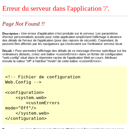
Erreur du serveur dans l'application '/'.
Page Not Found !!
Description :
Une erreur d'application s'est produite sur le serveur. Les paramètres
d'erreur personnalisés actuels pour cette application empêchent l'affichage à distance
des détails de l'erreur de l'application (pour des raisons de sécurité). Cependant, ils
peuvent être affichés par les navigateurs qui s'exécutent sur l'ordinateur serveur local.
Détails =
Pour permettre l'affichage des détails de ce message d'erreur spécifique sur les
ordinateurs distants, créez une balise <customErrors> dans un fichier de configuration
"web.config" situé dans le répertoire racine de l'application Web en cours. Attribuez
ensuite la valeur "off" à l'attribut "mode" de cette balise <customErrors>.
<!-- Fichier de configuration 
Web.Config -->

<configuration>

    <system.web>

        <customErrors 
mode="Off"/>

    </system.web>

</configuration>