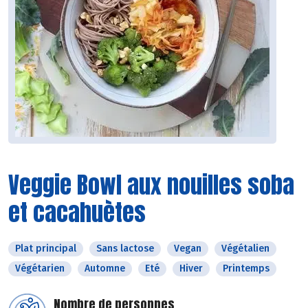
Veggie Bowl aux nouilles soba
et cacahuètes
Plat principal
Sans lactose
Vegan
Végétalien
Végétarien
Automne
Eté
Hiver
Printemps
Nombre de personnes