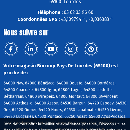
65100 Lourdes
Téléphone :
05 62 33 96 60
Coordonnées GPS :
43,109794 ° , -0,036383 °
Nous suivre sur
Votre magasin Biocoop Pays De Lourdes (65100) est
proche de :
64800 Nay, 64800 Bénéjacq, 64800 Beuste, 64800 Bordères,
64800 Coarraze, 64800 Igon, 64800 Lagos, 64800 Lestelle-
Bétharram, 64800 Mirepeix, 64800 Montaut, 64800 St-Vincent,
64800 Arthez-d, 64800 Asson, 64530 Barzun, 64420 Espoey, 64530
Ger, 64420 Gomer, 64420 Hours, 64530 Labatmale, 64530 Livron,
64420 Lucgarier, 64530 Pontacq, 65260 Adast, 65400 Agos-Vidalos,
65400 Arcizans-Avant, 65400 Argelès-Gazost, 65400 Artalens-
Afin de vous offrir la meilleure expérience possible, Biocoop utilise
Souin, 65400 Ayros-Arbouix, 65400 Ayzac-Ost, 65400 Beaucens