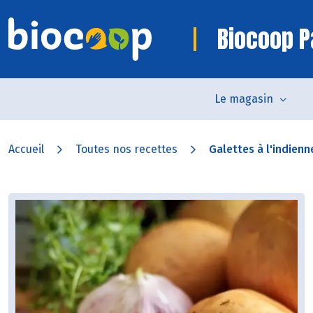
Biocoop P
Le magasin
Accueil
Toutes nos recettes
Galettes à l'indienn