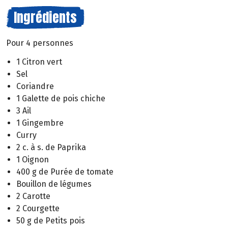
Ingrédients
Pour 4 personnes
1 Citron vert
Sel
Coriandre
1 Galette de pois chiche
3 Ail
1 Gingembre
Curry
2 c. à s. de Paprika
1 Oignon
400 g de Purée de tomate
Bouillon de légumes
2 Carotte
2 Courgette
50 g de Petits pois