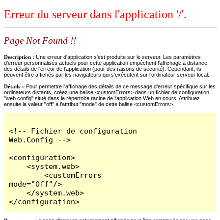
Erreur du serveur dans l'application '/'.
Page Not Found !!
Description :
Une erreur d'application s'est produite sur le serveur. Les paramètres
d'erreur personnalisés actuels pour cette application empêchent l'affichage à distance
des détails de l'erreur de l'application (pour des raisons de sécurité). Cependant, ils
peuvent être affichés par les navigateurs qui s'exécutent sur l'ordinateur serveur local.
Détails =
Pour permettre l'affichage des détails de ce message d'erreur spécifique sur les
ordinateurs distants, créez une balise <customErrors> dans un fichier de configuration
"web.config" situé dans le répertoire racine de l'application Web en cours. Attribuez
ensuite la valeur "off" à l'attribut "mode" de cette balise <customErrors>.
<!-- Fichier de configuration 
Web.Config -->

<configuration>

    <system.web>

        <customErrors 
mode="Off"/>

    </system.web>

</configuration>