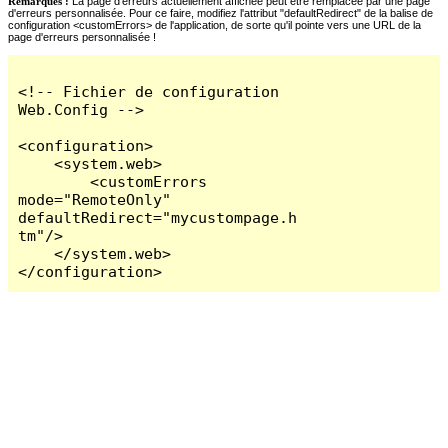
Remarques :
La page d'erreurs actuellement affichée peut être remplacée par une page
d'erreurs personnalisée. Pour ce faire, modifiez l'attribut "defaultRedirect" de la balise de
configuration <customErrors> de l'application, de sorte qu'il pointe vers une URL de la
page d'erreurs personnalisée !
<!-- Fichier de configuration 
Web.Config -->

<configuration>

    <system.web>

        <customErrors 
mode="RemoteOnly" 
defaultRedirect="mycustompage.h
tm"/>

    </system.web>

</configuration>