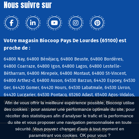
Nous suivre sur
Votre magasin Biocoop Pays De Lourdes (65100) est
proche de :
64800 Nay, 64800 Bénéjacq, 64800 Beuste, 64800 Bordères,
64800 Coarraze, 64800 Igon, 64800 Lagos, 64800 Lestelle-
Bétharram, 64800 Mirepeix, 64800 Montaut, 64800 St-Vincent,
64800 Arthez-d, 64800 Asson, 64530 Barzun, 64420 Espoey, 64530
Ger, 64420 Gomer, 64420 Hours, 64530 Labatmale, 64530 Livron,
64420 Lucgarier, 64530 Pontacq, 65260 Adast, 65400 Agos-Vidalos,
65400 Arcizans-Avant, 65400 Argelès-Gazost, 65400 Artalens-
Afin de vous offrir la meilleure expérience possible, Biocoop utilise
Souin, 65400 Ayros-Arbouix, 65400 Ayzac-Ost, 65400 Beaucens
des cookies : pour assurer une performance optimale du site, pour
récolter des statistiques afin d'analyser le trafic et la performance
du site et vous proposer une navigation personnalisée en toute
sécurité. Vous pouvez changer d'avis à tout moment en
Biocoop.fr
Le réseau Biocoop
paramétrant vos cookies. OK pour vous ?
Copyright Biocoop 2026