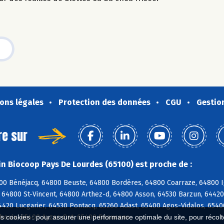
ons légales
Protection des données
CGU
Gestio
re sur
n Biocoop Pays De Lourdes (65100) est proche de :
00 Bénéjacq, 64800 Beuste, 64800 Bordères, 64800 Coarraze, 64800 I
 64800 St-Vincent, 64800 Arthez-d, 64800 Asson, 64530 Barzun, 6442
4420 Lucgarier, 64530 Pontacq, 65260 Adast, 65400 Agos-Vidalos, 6540
bouix, 65400 Ayzac-Ost, 65400 Beaucens
es cookies : pour assurer une performance optimale du site, pour récolter