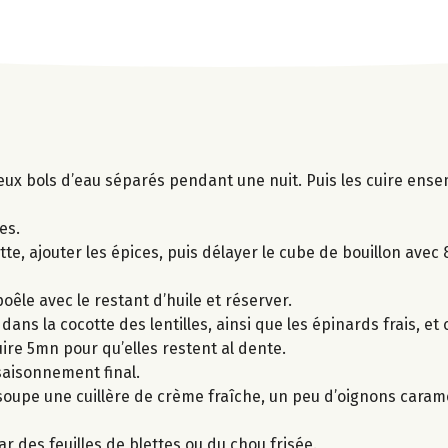
deux bols d’eau séparés pendant une nuit. Puis les cuire en
es.
tte, ajouter les épices, puis délayer le cube de bouillon avec
êle avec le restant d’huile et réserver.
 dans la cocotte des lentilles, ainsi que les épinards frais, e
uire 5mn pour qu’elles restent al dente.
assaisonnement final.
 soupe une cuillère de crème fraîche, un peu d’oignons caram
r des feuilles de blettes ou du chou frisée.