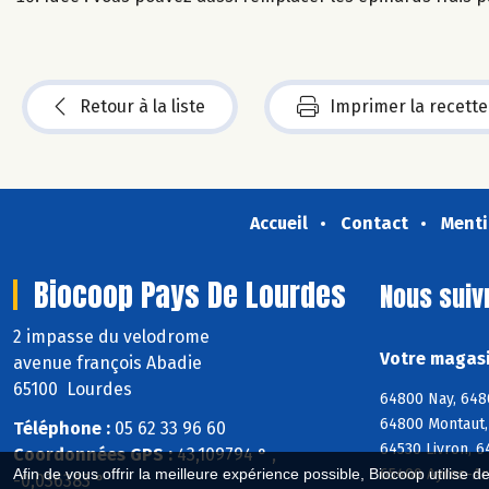
Retour à la liste
Imprimer la recette
Accueil
Contact
Menti
Biocoop Pays De Lourdes
Nous suiv
2 impasse du velodrome
Votre magasi
avenue françois Abadie
65100 Lourdes
64800 Nay, 648
64800 Montaut,
Téléphone :
05 62 33 96 60
64530 Livron, 6
Coordonnées GPS :
43,109794 ° ,
65400 Ayros-Ar
Afin de vous offrir la meilleure expérience possible, Biocoop utilise d
-0,036383 °