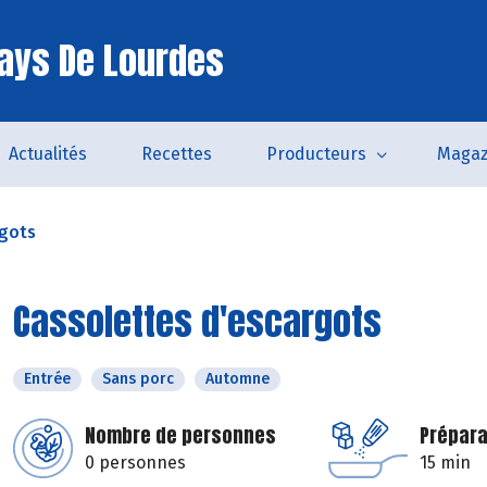
ays De Lourdes
Actualités
Recettes
Producteurs
Magaz
rgots
Cassolettes d'escargots
Entrée
Sans porc
Automne
Nombre de personnes
Prépara
0 personnes
15 min