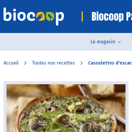
Biocoop P
Le magasin
Accueil
Toutes nos recettes
Cassolettes d'esca