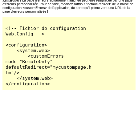
Remarques :
La page d'erreurs actuellement affichée peut être remplacée par une page
d'erreurs personnalisée. Pour ce faire, modifiez l'attribut "defaultRedirect" de la balise de
configuration <customErrors> de l'application, de sorte qu'il pointe vers une URL de la
page d'erreurs personnalisée !
<!-- Fichier de configuration 
Web.Config -->

<configuration>

    <system.web>

        <customErrors 
mode="RemoteOnly" 
defaultRedirect="mycustompage.h
tm"/>

    </system.web>

</configuration>