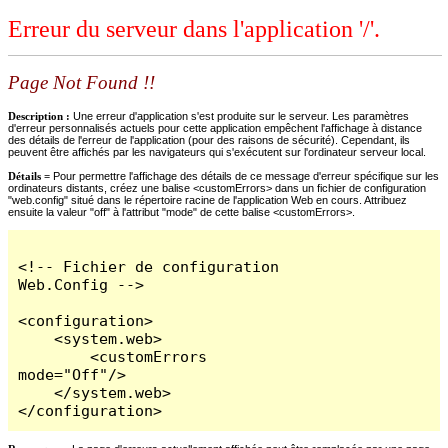
Erreur du serveur dans l'application '/'.
Page Not Found !!
Description :
Une erreur d'application s'est produite sur le serveur. Les paramètres
d'erreur personnalisés actuels pour cette application empêchent l'affichage à distance
des détails de l'erreur de l'application (pour des raisons de sécurité). Cependant, ils
peuvent être affichés par les navigateurs qui s'exécutent sur l'ordinateur serveur local.
Détails =
Pour permettre l'affichage des détails de ce message d'erreur spécifique sur les
ordinateurs distants, créez une balise <customErrors> dans un fichier de configuration
"web.config" situé dans le répertoire racine de l'application Web en cours. Attribuez
ensuite la valeur "off" à l'attribut "mode" de cette balise <customErrors>.
<!-- Fichier de configuration 
Web.Config -->

<configuration>

    <system.web>

        <customErrors 
mode="Off"/>

    </system.web>

</configuration>