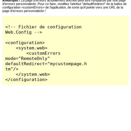
Remarques :
La page d'erreurs actuellement affichée peut être remplacée par une page
d'erreurs personnalisée. Pour ce faire, modifiez l'attribut "defaultRedirect" de la balise de
configuration <customErrors> de l'application, de sorte qu'il pointe vers une URL de la
page d'erreurs personnalisée !
<!-- Fichier de configuration 
Web.Config -->

<configuration>

    <system.web>

        <customErrors 
mode="RemoteOnly" 
defaultRedirect="mycustompage.h
tm"/>

    </system.web>

</configuration>