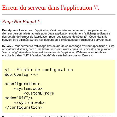
Erreur du serveur dans l'application '/'.
Page Not Found !!
Description :
Une erreur d'application s'est produite sur le serveur. Les paramètres
d'erreur personnalisés actuels pour cette application empêchent l'affichage à distance
des détails de l'erreur de l'application (pour des raisons de sécurité). Cependant, ils
peuvent être affichés par les navigateurs qui s'exécutent sur l'ordinateur serveur local.
Détails =
Pour permettre l'affichage des détails de ce message d'erreur spécifique sur les
ordinateurs distants, créez une balise <customErrors> dans un fichier de configuration
"web.config" situé dans le répertoire racine de l'application Web en cours. Attribuez
ensuite la valeur "off" à l'attribut "mode" de cette balise <customErrors>.
<!-- Fichier de configuration 
Web.Config -->

<configuration>

    <system.web>

        <customErrors 
mode="Off"/>

    </system.web>

</configuration>