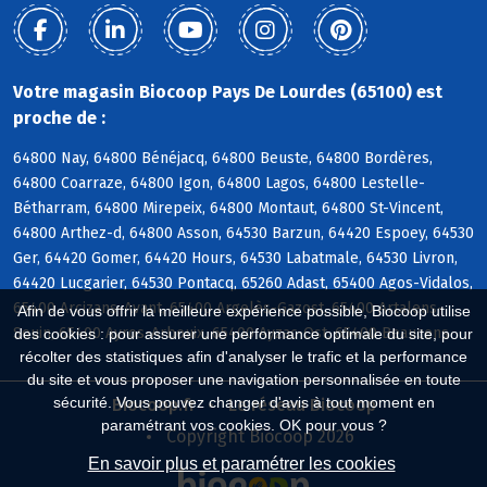
Votre magasin Biocoop Pays De Lourdes (65100) est
proche de :
64800 Nay, 64800 Bénéjacq, 64800 Beuste, 64800 Bordères,
64800 Coarraze, 64800 Igon, 64800 Lagos, 64800 Lestelle-
Bétharram, 64800 Mirepeix, 64800 Montaut, 64800 St-Vincent,
64800 Arthez-d, 64800 Asson, 64530 Barzun, 64420 Espoey, 64530
Ger, 64420 Gomer, 64420 Hours, 64530 Labatmale, 64530 Livron,
64420 Lucgarier, 64530 Pontacq, 65260 Adast, 65400 Agos-Vidalos,
65400 Arcizans-Avant, 65400 Argelès-Gazost, 65400 Artalens-
Afin de vous offrir la meilleure expérience possible, Biocoop utilise
Souin, 65400 Ayros-Arbouix, 65400 Ayzac-Ost, 65400 Beaucens
des cookies : pour assurer une performance optimale du site, pour
récolter des statistiques afin d'analyser le trafic et la performance
du site et vous proposer une navigation personnalisée en toute
sécurité. Vous pouvez changer d'avis à tout moment en
Biocoop.fr
Le réseau Biocoop
paramétrant vos cookies. OK pour vous ?
Copyright Biocoop 2026
En savoir plus et paramétrer les cookies