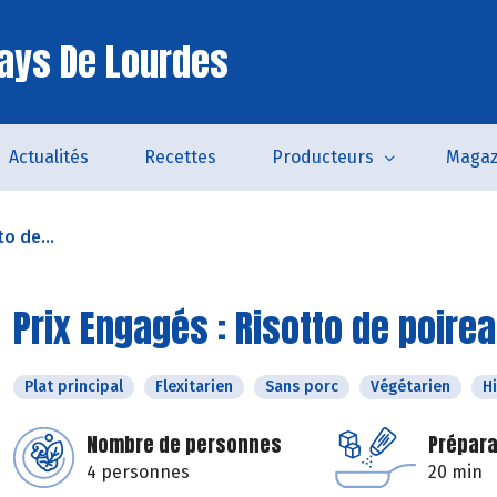
ays De Lourdes
Actualités
Recettes
Producteurs
Magaz
o de...
Prix Engagés : Risotto de poire
Plat principal
Flexitarien
Sans porc
Végétarien
H
Nombre de personnes
Prépara
4 personnes
20 min