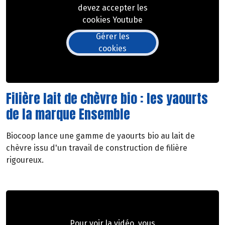
devez accepter les
cookies Youtube
Gérer les
cookies
Filière lait de chèvre bio : les yaourts
de la marque Ensemble
Biocoop lance une gamme de yaourts bio au lait de
chèvre issu d'un travail de construction de filière
rigoureux.
Pour voir la vidéo, vous