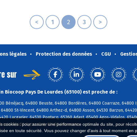
<
1
2
3
>
ons légales
Protection des données
CGU
Gestio
re sur
n Biocoop Pays De Lourdes (65100) est proche de :
00 Bénéjacq, 64800 Beuste, 64800 Bordères, 64800 Coarraze, 64800 I
 64800 St-Vincent, 64800 Arthez-d, 64800 Asson, 64530 Barzun, 6442
4420 Lucgarier, 64530 Pontacq, 65260 Adast, 65400 Agos-Vidalos, 6540
bouix, 65400 Ayzac-Ost, 65400 Beaucens
es cookies : pour assurer une performance optimale du site, pour récolter
isée en toute sécurité. Vous pouvez changer d'avis à tout moment en 