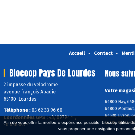
Accueil
Contact
Menti
Biocoop Pays De Lourdes
Nous suiv
2 impasse du velodrome
Votre magasi
avenue françois Abadie
65100 Lourdes
64800 Nay, 648
64800 Montaut,
Téléphone :
05 62 33 96 60
64530 Livron, 6
Coordonnées GPS :
43,109794 ° ,
65400 Ayros-Ar
Afin de vous offrir la meilleure expérience possible, Biocoop utilise d
-0,036383 °
vous proposer une navigation personnal