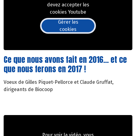
devez accepter les
cookies Youtube
Gérer les
cookies
Ce que nous avons fait en 2016... et ce
que nous ferons en 2017 !
Voeux de Gilles Piquet-Pellorce et Claude Gruffat,
dirigeants de Biocoop
Pour voir la vidéo, vous